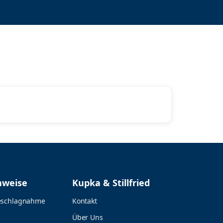
nweise
Kupka & Stillfried
eschlagnahme
Kontakt
Über Uns