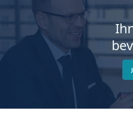
Ih
bev