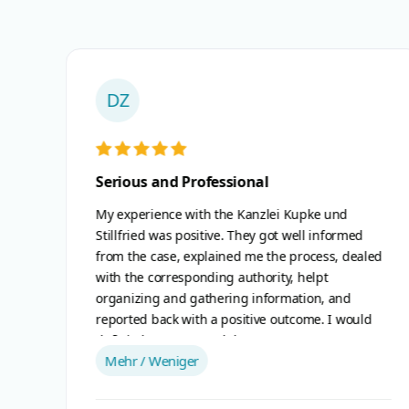
BB
Hr.Bartsch hat mich in einer
Strafrechtlichen Verhandlung vertreten.
Hr Bartsch war immer sehr nett und freundlich ,
aled
wie nach Absprache sind wir in die Verhandlung
rein. Am ende des Tages war unser ziel erreicht ,
ich hoffe das ich ihn nie wieder anrufen muss
ld
aber sollte es was geben wirst du mein Anwalt
sein. Sehr zufrieden mit dem Endresultat.
Mehr / Weniger