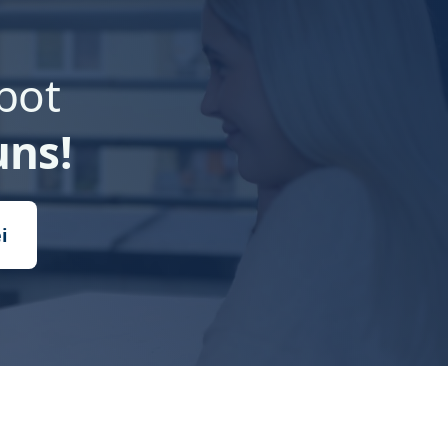
bot
uns!
i