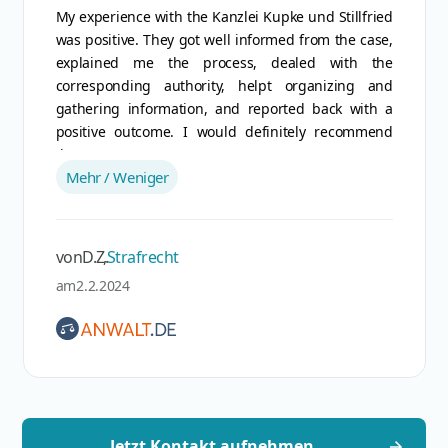
Hr Bartsch war immer sehr nett und freundlich ,
wie nach Absprache sind wir in die Verhandlung
rein. Am ende des Tages war unser ziel erreicht ,
ich hoffe das ich ihn nie wieder anrufen muss aber
sollte es was geben wirst du mein Anwalt sein. Sehr
zufrieden mit dem Endresultat.
Mehr / Weniger
von
B.B.
,
Strafrecht
am
29.1.2024
Jetzt Kontakt aufnehmen