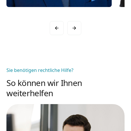
Sie benötigen rechtliche Hilfe?
So können wir Ihnen
weiterhelfen
A
Atilla Graf von Stillfried
Re
Rechtsanwalt & Partner
Mehr erfahren