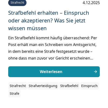
4.12.2025
Strafrecht
Strafbefehl erhalten – Einspruch
oder akzeptieren? Was Sie jetzt
wissen müssen
Ein Strafbefehl kommt häufig überraschend: Per
Post erhält man ein Schreiben vom Amtsgericht,
in dem bereits eine Strafe festgesetzt wurde –
ohne dass man zuvor vor Gericht erscheinen
musste. Viele Betroffene sind verunsichert und
fragen sich, ob sie den Strafbefehl akzeptieren
Weiterlesen
oder Einspruch einlegen sollen. Die Entscheidung
muss schnell getroffen werden, denn die Frist
Strafrecht
Strafverteidigung
Strafbefehl
Einspruch
beträgt nur zwei Wochen.
Strafe