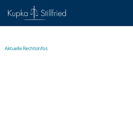
Aktuelle Rechtsinfos
Der Unterschied
zwischen Mord und
Totschlag
Die Begriffe Mord und Totschlag werden in den
Medien häufig fehlerhaft miteinander gleichgesetzt.
Dies führt dazu, dass juristische Laien den Täter eines
Tötungsdelikts automatisch als „Mörder“ bezeichnen.