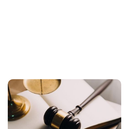
Der Täter eines Tötungsdelikts ist allerdings nur dann
Mörder, wenn er ein spezifisches Mordmerkmal
verwirklicht. Erfüllt er ein solches Mordmerkmal nicht,
dann ist er lediglich ein „Totschläger“, welcher im
Vergleich zum Mörder milder bestraft wird.
Strafrecht
Strafverteidigung
Mord
Totschlag
Mordmerkmale
Freiheitsstrafe