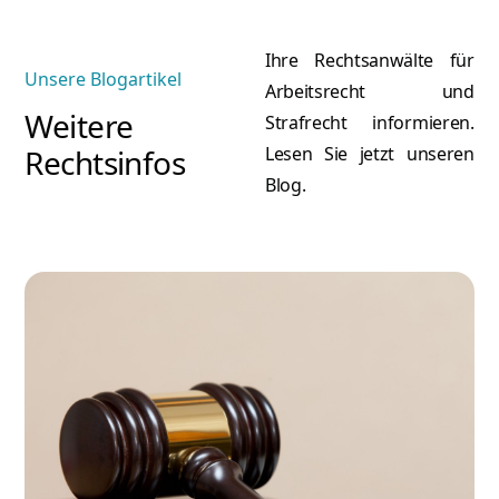
Ihre Rechtsanwälte für
Unsere Blogartikel
Arbeitsrecht und
Weitere
Strafrecht informieren.
Rechtsinfos
Lesen Sie jetzt unseren
Blog.
A
Atilla Graf von Stillfried
Re
Rechtsanwalt & Partner
Mehr erfahren