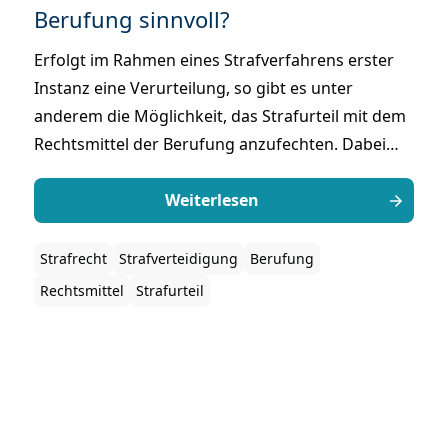
Berufung sinnvoll?
Erfolgt im Rahmen eines Strafverfahrens erster
Instanz eine Verurteilung, so gibt es unter
anderem die Möglichkeit, das Strafurteil mit dem
Rechtsmittel der Berufung anzufechten. Dabei
kann entweder der Schuldspruch an sich
angefochten werden oder aber die Berufung auf
Weiterlesen
den Rechtsfolgenausspruch – also die Höhe der
Strafe – beschränkt werden. Die Frage, wann die
Strafrecht
Strafverteidigung
Berufung
Einlegung des Rechtsmittels der Berufung
Rechtsmittel
Strafurteil
sinnvoll ist, beleuchten wir in diesem Beitrag.