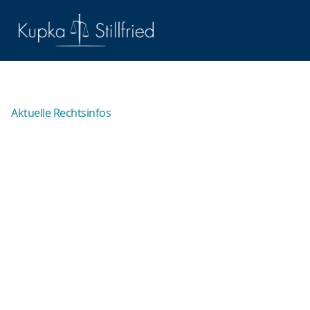
Aktuelle Rechtsinfos
Fahren ohne
Fahrerlaubnis –
Bedeutung und rechtliche
Folgenas
Fahren ohne gültige Fahrerlaubnis ist eine der
häufigsten Verkehrsstraftaten und kommt in