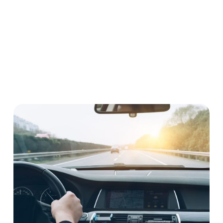
verschiedenen Varianten vor. In diesem Beitrag
erläutern wir Ihnen Näheres über die rechtlichen
Hintergründe und die zu erwartenden Strafen im
Ernstfall.
Strafrecht
Straßenverkehr
Führerschein