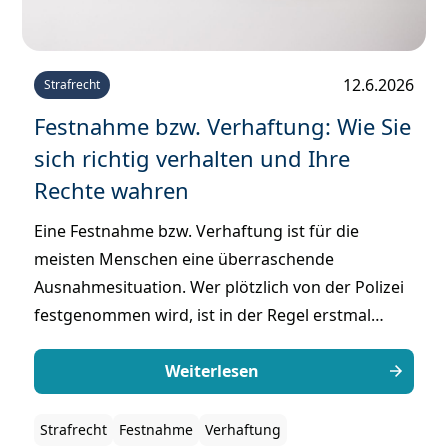
12.6.2026
Strafrecht
Festnahme bzw. Verhaftung: Wie Sie
sich richtig verhalten und Ihre
Rechte wahren
Eine Festnahme bzw. Verhaftung ist für die
meisten Menschen eine überraschende
Ausnahmesituation. Wer plötzlich von der Polizei
festgenommen wird, ist in der Regel erstmal
verunsichert und weiß nicht, wie er sich verhalten
soll. Gerade in dieser Situation ist es jedoch
Weiterlesen
entscheidend, die eigenen Rechte zu kennen und
besonnen zu handeln, um keine rechtlichen
Strafrecht
Festnahme
Verhaftung