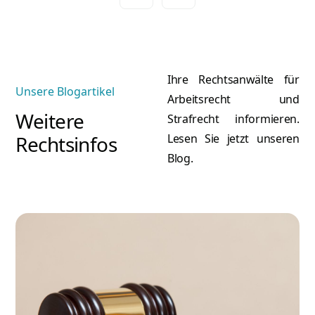
Ihre Rechtsanwälte für
Unsere Blogartikel
Arbeitsrecht und
Weitere
Strafrecht informieren.
Rechtsinfos
Lesen Sie jetzt unseren
Blog.
A
Atilla Graf von Stillfried
Re
Rechtsanwalt & Partner
Mehr erfahren