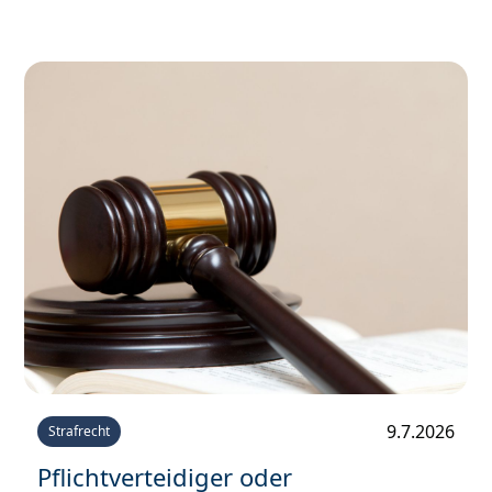
A
Atilla Graf von Stillfried
Re
Rechtsanwalt & Partner
Mehr erfahren
9.7.2026
Strafrecht
Pflichtverteidiger oder