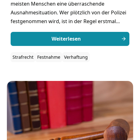
meisten Menschen eine überraschende
Ausnahmesituation. Wer plötzlich von der Polizei
festgenommen wird, ist in der Regel erstmal
verunsichert und weiß nicht, wie er sich verhalten
soll. Gerade in dieser Situation ist es jedoch
Weiterlesen
entscheidend, die eigenen Rechte zu kennen und
besonnen zu handeln, um keine rechtlichen
Strafrecht
Festnahme
Verhaftung
Nachteile zu riskieren.