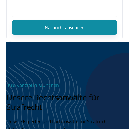
Ihre Kanzlei in München
Unsere Rechtsanwälte für
Strafrecht
Unsere Experten und
Fachanwälte für Strafrecht