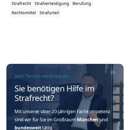
Strafe – beschränkt werden. Die Frage, wann die
Strafrecht
Strafverteidigung
Berufung
Einlegung des Rechtsmittels der Berufung
Rechtsmittel
Strafurteil
sinnvoll ist, beleuchten wir in diesem Beitrag.
Jetzt Termin vereinbaren
Sie benötigen Hilfe im
Strafrecht?
Mit unserer über 20-jährigen Fachkompetenz
sind wir für Sie im Großraum
München
und
bundesweit
tätig.