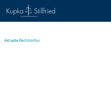
Aktuelle Rechtsinfos
Autoraser-Fälle:
Strafbarkeit wegen
Mordes oder nur wegen
fahrlässiger Tötung?
Wenige Kriminalfälle haben in den letzten Jahren für
so viel Aufsehen gesorgt wie die sogenannten