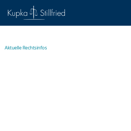
Aktuelle Rechtsinfos
Überblick über die
Maßregeln der
Besserung und Sicherung
nach dem StGB
Neben der bekannten Geld- oder Freiheitsstrafe gibt
es im deutschen Strafrecht eine weitere