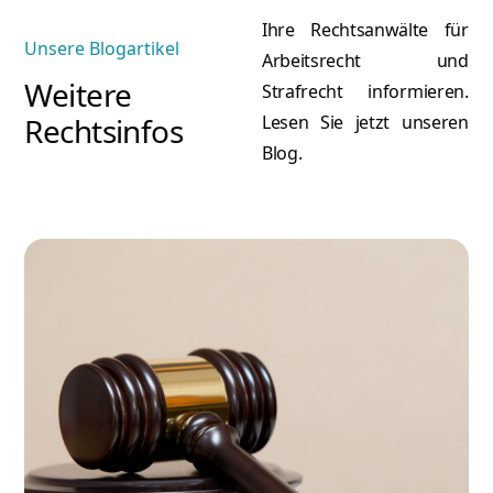
Ihre Rechtsanwälte für
Unsere Blogartikel
Arbeitsrecht und
Weitere
Strafrecht informieren.
Rechtsinfos
Lesen Sie jetzt unseren
Blog.
A
Atilla Graf von Stillfried
Re
Rechtsanwalt & Partner
Mehr erfahren