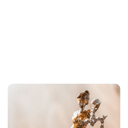
Sanktionsmöglichkeit: die Maßregeln der Besserung
und Sicherung, die ebenfalls im Strafgesetzbuch
(StGB) geregelt sind. Diese werden oft mit einer Geld-
oder Freiheitsstrafe kombiniert. Ihre Zielsetzung gilt
nicht dem Schuld- beziehungsweise
Unrechtsausgleich einer Tat, sondern dem präventiven
Schutz der Allgemeinheit.
Strafrecht
Geldstrafe
Maßregeln
Strafverteidigung