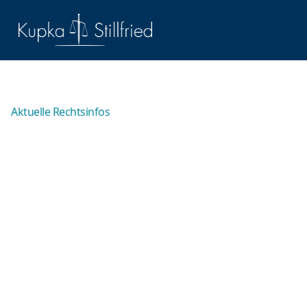
Aktuelle Rechtsinfos
Schwarzfahren – Strafen
beim Erschleichen von
Leistungen
Schwarzfahren nennt man umgangssprachlich die
Nutzung öffentlicher Verkehrsmittel ohne gültiges
Ticket. Juristisch stellt dies meist den Straftatbestand
des Erschleichens von Leistungen dar. Daher kann ein