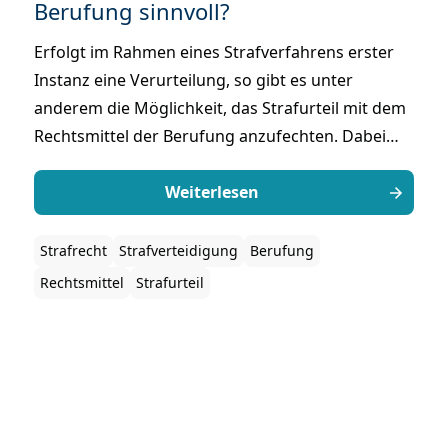
Berufung sinnvoll?
Erfolgt im Rahmen eines Strafverfahrens erster
Instanz eine Verurteilung, so gibt es unter
anderem die Möglichkeit, das Strafurteil mit dem
Rechtsmittel der Berufung anzufechten. Dabei
kann entweder der Schuldspruch an sich
angefochten werden oder aber die Berufung auf
Weiterlesen
den Rechtsfolgenausspruch – also die Höhe der
Strafe – beschränkt werden. Die Frage, wann die
Strafrecht
Strafverteidigung
Berufung
Einlegung des Rechtsmittels der Berufung
Rechtsmittel
Strafurteil
sinnvoll ist, beleuchten wir in diesem Beitrag.