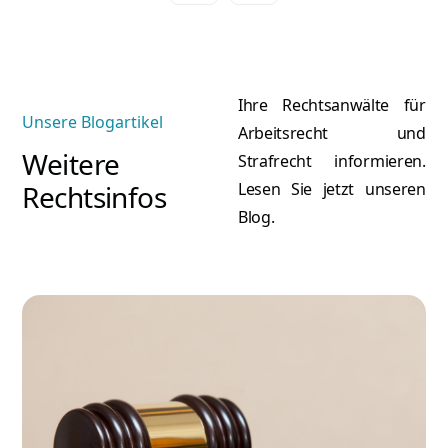
Ihre Rechtsanwälte für
Unsere Blogartikel
Arbeitsrecht und
Weitere
Strafrecht informieren.
Rechtsinfos
Lesen Sie jetzt unseren
Blog.
A
Atilla Graf von Stillfried
Re
Rechtsanwalt & Partner
Mehr erfahren