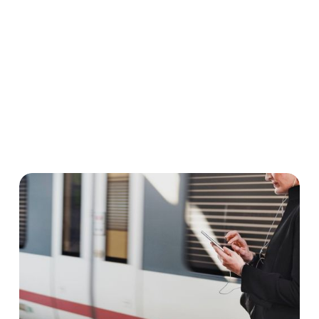
solches Verhalten nicht nur eine „Strafgebühr“ nach
sich ziehen, sondern darüber hinaus auch ein
strafrechtliches Gerichtsverfahren. Die
Voraussetzungen für eine Strafbarkeit und die Höhe
einer möglichen Strafe zeigen wir in diesem Beitrag.
Strafrecht
Schwarzfahren
Betrug