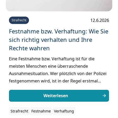
12.6.2026
Strafrecht
Festnahme bzw. Verhaftung: Wie Sie
sich richtig verhalten und Ihre
Rechte wahren
Eine Festnahme bzw. Verhaftung ist für die
meisten Menschen eine überraschende
Ausnahmesituation. Wer plötzlich von der Polizei
festgenommen wird, ist in der Regel erstmal
verunsichert und weiß nicht, wie er sich verhalten
soll. Gerade in dieser Situation ist es jedoch
Weiterlesen
entscheidend, die eigenen Rechte zu kennen und
besonnen zu handeln, um keine rechtlichen
Strafrecht
Festnahme
Verhaftung
Nachteile zu riskieren.