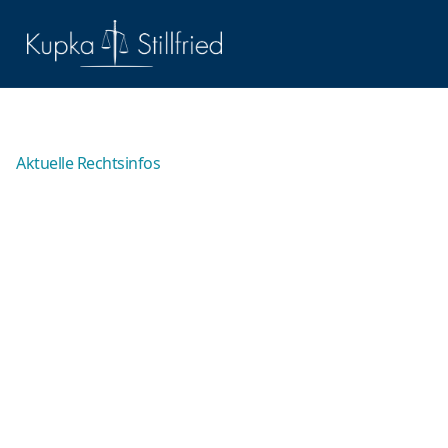
Aktuelle Rechtsinfos
Videoaufnahmen im
Strafrecht – Wann sind
Videoaufnahmen
strafbar?
Videoaufnahmen gehören längst zum Alltag und
spielen auch im Strafrecht eine immer größere Rolle –