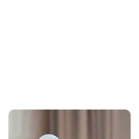
sei es als Beweismittel, als Tatmittel oder als
Gegenstand des Vorwurfs selbst. Smartphones
ermöglichen es, binnen Sekunden Filmmaterial zu
erstellen. Doch nicht jede Videoaufnahme ist ohne
Weiteres erlaubt. Dieser Beitrag gibt einen Überblick
über den Straftatbestand der Verletzung des
höchstpersönlichen Lebensbereichs durch
Videoaufnahmen.
Strafrecht
Strafverteidigung
Videoaufnahmen
Persönlichkeitsrecht
Intimsphäre