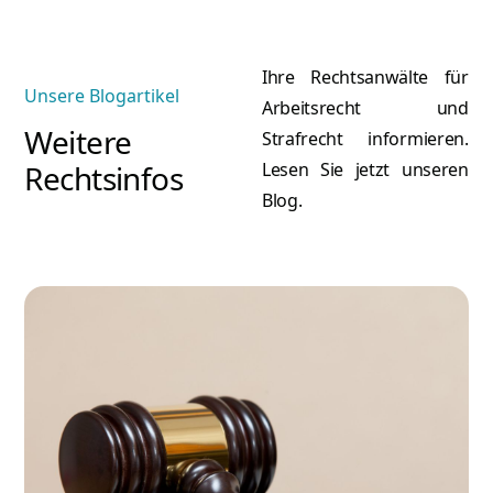
Ihre Rechtsanwälte für
Unsere Blogartikel
Arbeitsrecht und
Weitere
Strafrecht informieren.
Rechtsinfos
Lesen Sie jetzt unseren
Blog.
A
Atilla Graf von Stillfried
Re
Rechtsanwalt & Partner
Mehr erfahren